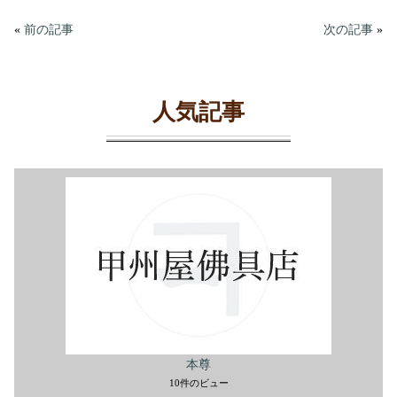
bo
tte
ail
ok
r
«
前の記事
次の記事
»
人気記事
本尊
10件のビュー