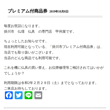
プレミアム付商品券
2019年10月8日
毎度お世話になります。
掛川市 仏壇 仏具 の専門店 甲州屋です。
ちょっとしたお知らせです。
現在利用可能となっている、「掛川市プレミアム付商品券」は、
当店でも取り扱いがございます。
当店のどんな商品でも利用可能です。
これを機に仏具の買い替え、お位牌修理等ご検討されてはいかが
でしょうか？
利用期限は令和2年２月２９日（土）までとなっております。
ご来店お待ちしております。
Fa
T
Li
E
ce
wi
ne
m