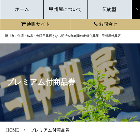
ホーム
甲州屋について
伝統型
＞
通販サイト
お問合せ
掛川市で仏壇・仏具・寺院用具買うなら明治22年創業の老舗仏具屋、甲州屋佛具店
プレミアム付商品券
HOME
プレミアム付商品券