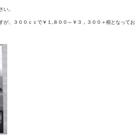
さい。
すが、３００ｃｃで￥１,８００～￥３，３００＋税となって