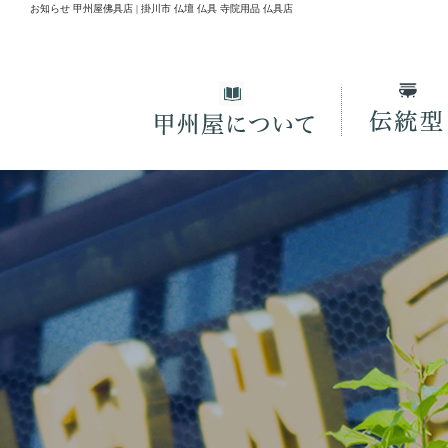
お知らせ 甲州屋佛具店 | 掛川市 仏壇 仏具 寺院用品 仏具店