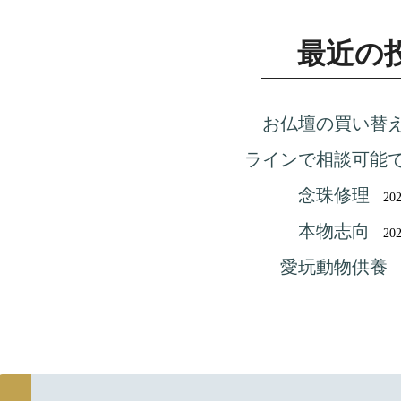
最近の
お仏壇の買い替
ラインで相談可能
念珠修理
202
本物志向
202
愛玩動物供養